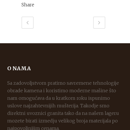
Share
O NAMA
Sa zadovoljstvom pratimo savremene tehnologije
obrade kamena i koristimo moderne mašine što
nam omogućava da u kratkom roku ispunimo
uslove najzahtevnijih mušterija. Takodje smo
direktni uvoznici granita tako da na našem lageru
mozete birati izmedju velikog broja materijala po
najpovoljnijim cenama.