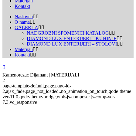
Materijali
Kontakt
Naslovna
O nama
GALERIJA
NADGROBNI SPOMENICI KATALOG
DIAMOND LUX ENTERIJERI – KUHINJE
DIAMOND LUX ENTERIJERI – STOLOVI
Materijali
Kontakt
Kamenorezac Dijamant | MATERIJALI
2
page-template-default,page,page-id-
2,ajax_fade,page_not_loaded,,no_animation_on_touch,qode-theme-
ver-11.0,qode-theme-bridge,wpb-js-composer js-comp-ver-
7.3,vc_responsive