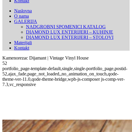
Kontakt
Naslovna
O nama
GALERIJA
NADGROBNI SPOMENICI KATALOG
DIAMOND LUX ENTERIJERI – KUHINJE
DIAMOND LUX ENTERIJERI – STOLOVI
Materijali
Kontakt
Kamenorezac Dijamant | Vintage Vinyl House
52
portfolio_page-template-default,single,single-portfolio_page,postid-
52,ajax_fade,page_not_loaded,,no_animation_on_touch,qode-
theme-ver-11.0,qode-theme-bridge,wpb-js-composer js-comp-ver-
7.3,vc_responsive