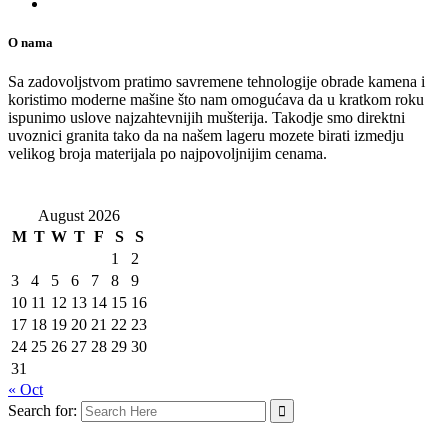
O nama
Sa zadovoljstvom pratimo savremene tehnologije obrade kamena i
koristimo moderne mašine što nam omogućava da u kratkom roku
ispunimo uslove najzahtevnijih mušterija. Takodje smo direktni
uvoznici granita tako da na našem lageru mozete birati izmedju
velikog broja materijala po najpovoljnijim cenama.
August 2026
M
T
W
T
F
S
S
1
2
3
4
5
6
7
8
9
10
11
12
13
14
15
16
17
18
19
20
21
22
23
24
25
26
27
28
29
30
31
« Oct
Search for: