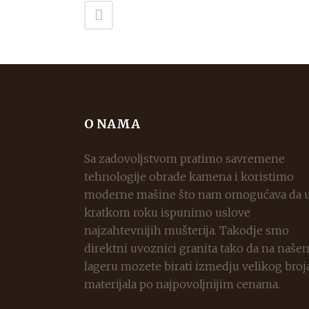
O NAMA
Sa zadovoljstvom pratimo savremene
tehnologije obrade kamena i koristimo
moderne mašine što nam omogućava da 
kratkom roku ispunimo uslove
najzahtevnijih mušterija. Takodje smo
direktni uvoznici granita tako da na naše
lageru mozete birati izmedju velikog broj
materijala po najpovoljnijim cenama.