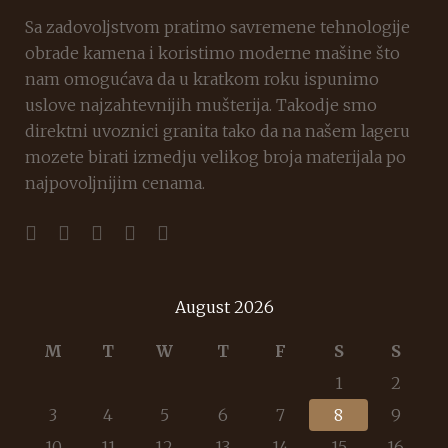
Sa zadovoljstvom pratimo savremene tehnologije
obrade kamena i koristimo moderne mašine što
nam omogućava da u kratkom roku ispunimo
uslove najzahtevnijih mušterija. Takodje smo
direktni uvoznici granita tako da na našem lageru
mozete birati izmedju velikog broja materijala po
najpovoljnijim cenama.
August 2026
M
T
W
T
F
S
S
1
2
3
4
5
6
7
8
9
10
11
12
13
14
15
16