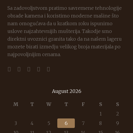
Sa zadovoljstvom pratimo savremene tehnologije
obrade kamena i koristimo moderne mašine što
nam omogućava da u kratkom roku ispunimo
uslove najzahtevnijih mušterija. Takodje smo
direktni uvoznici granita tako da na našem lageru
mozete birati izmedju velikog broja materijala po
najpovoljnijim cenama.
August 2026
M
T
W
T
F
S
S
1
2
3
4
5
6
7
8
9
10
11
12
13
14
15
16